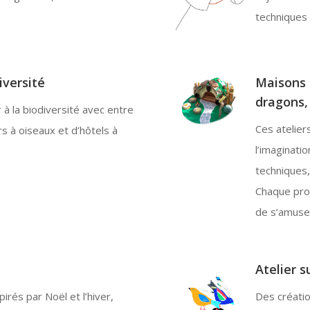
techniques 
versité
Maisons 
dragons, 
r à la biodiversité avec entre
Ces atelier
rs à oiseaux et d’hôtels à
l’imaginati
techniques,
Chaque proj
de s’amuser
Atelier 
pirés par Noël et l’hiver,
Des créatio