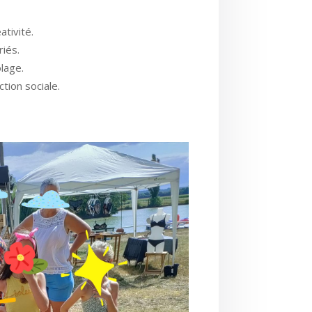
ativité.
riés.
olage.
ction sociale.