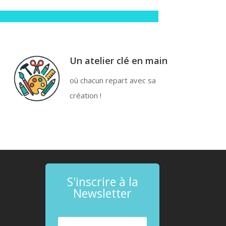
Un atelier clé en main
où chacun repart avec sa
création !
S'inscrire à la
Newsletter