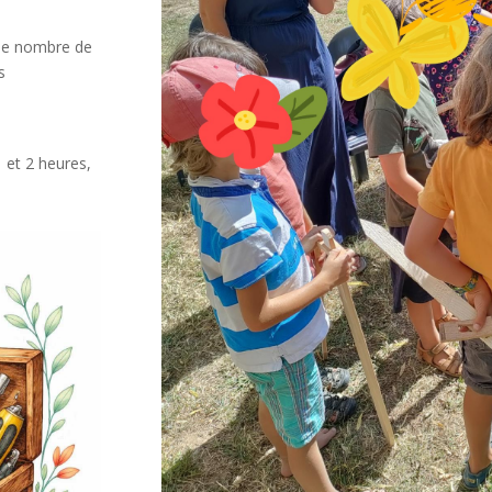
t le nombre de
s
 et 2 heures,