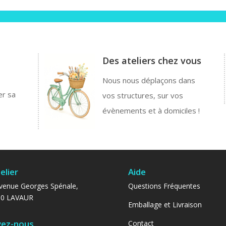
Des ateliers chez vous
Nous nous déplaçons dans
er sa
vos structures, sur vos
évènements et à domiciles !
elier
Aide
venue Georges Spénale,
Questions Fréquentes
00 LAVAUR
Emballage et Livraison
vez-nous
Contact