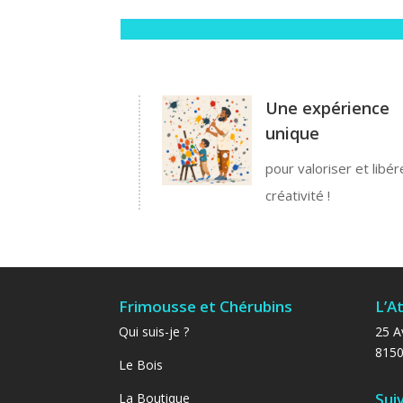
Une expérience
unique
pour valoriser et libér
créativité !
Frimousse et Chérubins
L’At
Qui suis-je ?
25 A
815
Le Bois
Sui
La Boutique